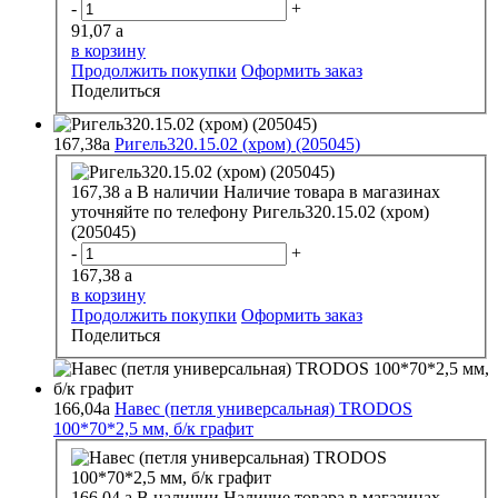
-
+
91,07
a
в корзину
Продолжить покупки
Оформить заказ
Поделиться
167,38
a
Ригель320.15.02 (хром) (205045)
167,38
a
В наличии
Наличие товара в магазинах
уточняйте по телефону
Ригель320.15.02 (хром)
(205045)
-
+
167,38
a
в корзину
Продолжить покупки
Оформить заказ
Поделиться
166,04
a
Навес (петля универсальная) TRODOS
100*70*2,5 мм, б/к графит
166,04
a
В наличии
Наличие товара в магазинах