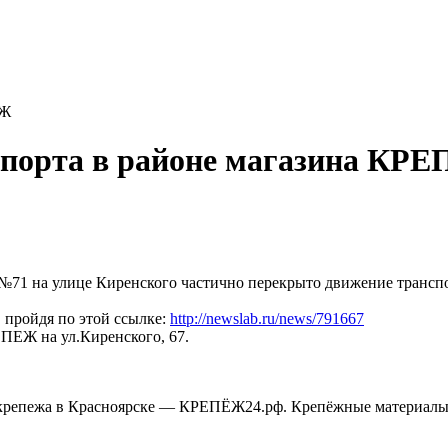
ЕЖ
спорта в районе магазина КР
а №71
на улице
Киренского частично
перекрыто движение транспо
 пройдя по этой ссылке:
http://newslab.ru/news/791667
КРЕПЕЖ
на ул.Киренского,
67
.
крепежа в Красноярске — КРЕПЁЖ24.рф. Крепёжные материалы,