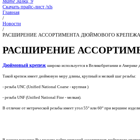
Мате Залки, 9
Скачать прайс-лист /xls
Главная
/
Новости
/
РАСШИРЕНИЕ АССОРТИМЕНТА ДЮЙМОВОГО КРЕПЕЖ
РАСШИРЕНИЕ АССОРТИМ
Дюймовый крепеж
широко используется в Великобритании и Америке 
Такой крепеж имеет дюймовую меру длины, крупный и мелкий шаг резьбы:
- резьба UNC (Unified National Coarse - крупная )
- резьба UNF (Unified National Fine - мелкая).
В отличие от метрической резьбы имеет угол 55° или 60° при вершине издели
В нашем магазине Вы можете найти широкий ассортимент дюймового крепе