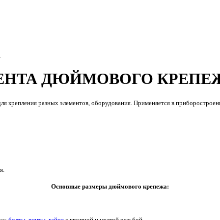
А
ЕНТА ДЮЙМОВОГО КРЕПЕ
для крепления разных элементов, оборудования. Применяется в приборостро
я.
Основные размеры дюймового крепежа:
жа:
болты
,
винты
,
гайки
с крупной и мелкой резьбой.