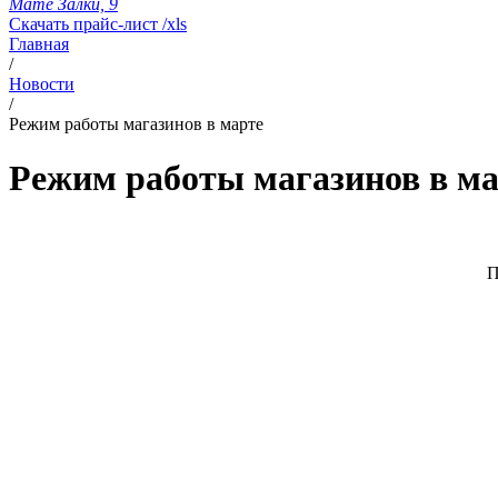
Мате Залки, 9
Скачать прайс-лист /xls
Главная
/
Новости
/
Режим работы магазинов в марте
Режим работы магазинов в м
П