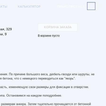
АКТЫ
КАЛЬКУЛЯТОР
ПРАЙС-ЛИСТ /XLS
КОРЗИНА ЗАКАЗА
ая, 329
и, 9
В корзине пусто
ления. По причине большого веса, дюбель-гвозди или шурупы, не
бетона, что с немецкого переводиться как "якорь".
часть, изменяющую свои размеры для фиксации в отверстии.
типа. Остановимся на каждом поподробнее.
е размерам анкера. Затем тщательно прочищается от бетонной