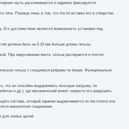
аспорная часть расклинивается и надежно фиксируется.
о типа. Разница лишь в том, что после вставки его в отверстие,
у. Его достоинством является возможность установки под
стия должна быть на 5-10 мм больше длины гильзы.
ой. При закручивании винта, гильза распирается и плотно
ическую гильзу с гнущимися ребрами по бокам. Функционально
о, что он способен выдерживать большую нагрузку, по
бетон и др.), где механический может запросто его разрушить.
щего состава, который заранее выдавливается из пистолета или
зуется монолитное соединение.
ов для любых целей.