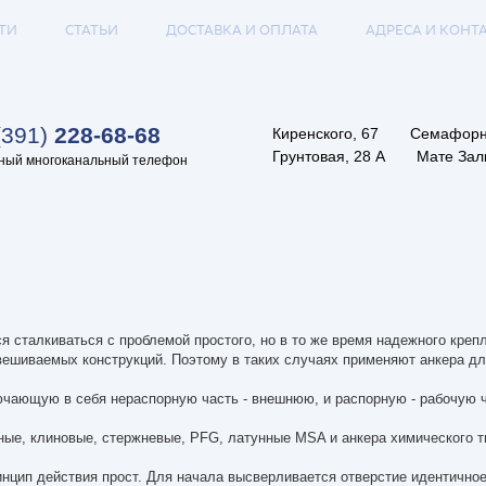
ТИ
СТАТЬИ
ДОСТАВКА И ОПЛАТА
АДРЕСА И КОНТ
(391)
228-68-68
Киренского, 67
Семафорн
Грунтовая, 28 А
Мате Залк
ный многоканальный телефон
я сталкиваться с проблемой простого, но в то же время надежного креп
ешиваемых конструкций. Поэтому в таких случаях применяют анкера для 
ючающую в себя нераспорную часть - внешнюю, и распорную - рабочую 
ные, клиновые, стержневые, PFG, латунные MSA и анкера химического 
инцип действия прост. Для начала высверливается отверстие идентично