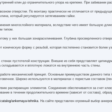
нутренний клин до ограничительного упора на крепеже. При забивании р
квозном отверстии. По монтажу практически не отличается от предыдущег
лина, который регулируется затягиванием гайки.
инения многослойного материала, вследствие чего имеет большую длин
м типом.
тому у них большая зонарасклинивания. Глубина просверленного отвер
т коническую форму с резьбой, которая постепенно становится более узк
 стенах пустотелой конструкции. Внешне из себя представляет цилиндр
ра складываются и вплотную ложатся на внутреннюю часть стены.
 работе механический принцип. Основным преимуществом данного типа т
говечное. Широко используются в материалах с пористым составом (пено
твию распирающих элементов. Соединение обеспечивается за счет клею
тывание в течении продолжительного времени (зависит от состава), обра
/catalog/ankernaya-tehnika
. На сайте представлен огромный выбор анкер