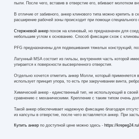
пыли. После чего, вставив в отверстие его, вбивают молотком в
В отличие от забивного, анкер клинового типа можно крепить в с
расширение рабочей зоны происходит при помощи специального к
Стержневой анкер
похож на клиновый, но предназначен для соед
небольшим углом к основанию. Способ фиксации схож с клиновы
PFG предназначены для подвешивания тяжелых конструкций, поэ
Латунный MSA состоит из гильзы, внутренняя часть которой имее
упирается к поверхности высверленного отверстия.
Отдельно хочется отметить анкер Молли, который применяется в
использует принцип упора, то есть при закручивании винта, реб
Химический анкер - единственный тип, не использующий в своей
сравнению с механическими. Крепление с таким типом очень дол
Такой анкер обеспечивает надежную фиксацию благодаря отсутс
из капсулы в отверстие, после чего вставляется анкер. При зас
Купить анкер
по доступной цене можно здесь -
https://krepeg24.ru