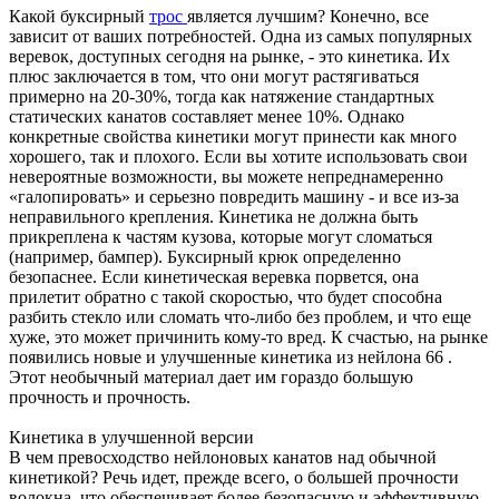
Какой буксирный
трос
является лучшим? Конечно, все
зависит от ваших потребностей. Одна из самых популярных
веревок, доступных сегодня на рынке, - это кинетика. Их
плюс заключается в том, что они могут растягиваться
примерно на 20-30%, тогда как натяжение стандартных
статических канатов составляет менее 10%. Однако
конкретные свойства кинетики могут принести как много
хорошего, так и плохого. Если вы хотите использовать свои
невероятные возможности, вы можете непреднамеренно
«галопировать» и серьезно повредить машину - и все из-за
неправильного крепления. Кинетика не должна быть
прикреплена к частям кузова, которые могут сломаться
(например, бампер). Буксирный крюк определенно
безопаснее. Если кинетическая веревка порвется, она
прилетит обратно с такой скоростью, что будет способна
разбить стекло или сломать что-либо без проблем, и что еще
хуже, это может причинить кому-то вред. К счастью, на рынке
появились новые и улучшенные кинетика из нейлона 66 .
Этот необычный материал дает им гораздо большую
прочность и прочность.
Кинетика в улучшенной версии
В чем превосходство нейлоновых канатов над обычной
кинетикой? Речь идет, прежде всего, о большей прочности
волокна, что обеспечивает более безопасную и эффективную