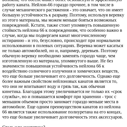
работу каната. Нейлон-66 гораздо прочнее, в том числе в
случае механического растяжения - это означает, что он имеет
большую устойчивость к разрыву. Поэтому, используя веревку
из этого материала, мы можем меньше бояться возможных
повреждений. Кстати, также стоит упомянуть повышенную
стойкость нейлона 66 к повреждениям, что особенно важно в
случае, когда мы подвергаем канат многочисленному
истиранию - и это, безусловно, происходит при нормальном
использовании в полевых ситуациях. Веревка может касаться
не только автомобилей, но и, например, деревьев. Поэтому
обычную веревку необходимо заменять гораздо чаще, чем
изготовленную из материала, упомянутого выше. Не без
значимости повышенная устойчивость нейлона 66 к
воздействию солнечного излучения и химических веществ,
что еще больше увеличивает его долговечность. Однако еще
более важным свойством нейлоновых канатов является то,
что они не впитывают воду и грязь так, как обычная
кинетика. Благодаря этому увеличивается не только их «срок
службы», но и повышается комфорт при хранении - трос с
меньшим объемом просто занимает гораздо меньше места в
автомобиле. Еще одним преимуществом канатов из нейлона
66 является также использование полиуретана на его концах,
что еще больше увеличивает долговечность этих аксессуаров.