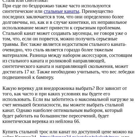
Сталь или синтетика?
При езде по бездорожью также часто используются
синтетические или
стальные канаты
. Преимущество
последних заключается в том, что они определенно более
долговечны, но, как и в случае кинетики, их неправильное
использование может привести к серьезным проблемам.
Стальной канат может создавать заусенцы, не говоря уже о
том, что, если он порвется, можно получить серьезные
травмы. Вес также является недостатком стального каната-
очевидно, что сталь является гораздо более тяжелым
материалом. Разница между набором аксессуаров, состоящим
из стального каната и роликовой направляющей,
синтетического каната и направляющей скольжения, может
достигать 17 кг. Также необходимо учитывать, что вес лебедки
подвешенной к бамперу.
Какую веревку для внедорожника выбрать? Все зависит от
того, как часто и при каких условиях вы будете его
использовать. Если вы заботитесь о максимальной нагрузке за
счет меньшей безопасности, вы можете выбрать стальной
канат. Однако наиболее оптимальным выбором, который
будет работать на большинстве пересечений, будет
кинетическая веревка из нейлона 66.
Купить стальной трос или канат по доступной цене можно на