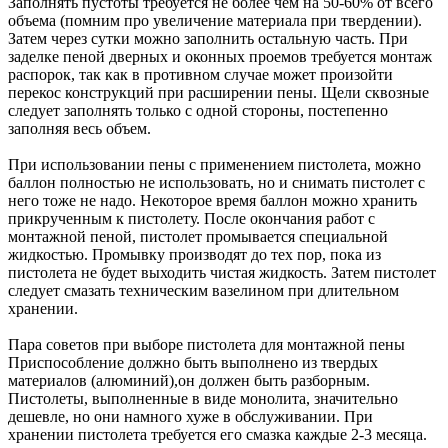
Заполнять пустоты требуется не более чем на 50-60% от всего
объема (помним про увеличение материала при твердении).
Затем через сутки можно заполнить остальную часть. При
заделке пеной дверных и оконных проемов требуется монтаж
распорок, так как в противном случае может произойти
перекос конструкций при расширении пены. Щели сквозные
следует заполнять только с одной стороны, постепенно
заполняя весь объем.
При использовании пены с применением пистолета, можно
баллон полностью не использовать, но и снимать пистолет с
него тоже не надо. Некоторое время баллон можно хранить
прикрученным к пистолету. После окончания работ с
монтажной пеной, пистолет промывается специальной
жидкостью. Промывку производят до тех пор, пока из
пистолета не будет выходить чистая жидкость. Затем пистолет
следует смазать техническим вазелином при длительном
хранении.
Пара советов при выборе пистолета для монтажной пены
Приспособление должно быть выполнено из твердых
материалов (алюминий),он должен быть разборным.
Пистолеты, выполненные в виде монолита, значительно
дешевле, но они намного хуже в обслуживании. При
хранении пистолета требуется его смазка каждые 2-3 месяца.