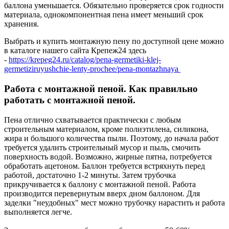
баллона уменьшается. Обязательно проверяется срок годности
материала, однокомпонентная пена имеет меньший срок
хранения.
Выбрать и купить монтажную пену по доступной цене можно
в каталоге нашего сайта Крепеж24 здесь
-
https://krepeg24.ru/catalog/pena-germetiki-klej-
germetiziruyushchie-lenty-prochee/pena-montazhnaya
Работа с монтажной пеной. Как правильно
работать с монтажной пеной.
Пена отлично схватывается практически с любым
строительным материалом, кроме полиэтилена, силикона,
жира и большого количества пыли. Поэтому, до начала работ
требуется удалить строительный мусор и пыль, смочить
поверхность водой. Возможно, жирные пятна, потребуется
обработать ацетоном. Баллон требуется встряхнуть перед
работой, достаточно 1-2 минуты. Затем трубочка
прикручивается к баллону с монтажной пеной. Работа
производится перевернутым вверх дном баллоном. Для
заделки "неудобных" мест можно трубочку нарастить и работа
выполняется легче.