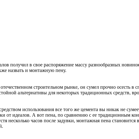
алов получил в свое распоряжение массу разнообразных новино
же назвать и монтажную пену.
а отечественном строительном рынке, он сумел прочно осесть в 
стойной альтернативы для некоторых традиционных средств, вро
средством использования все того же цемента вы никак не суме
леки от идеалов. А вот пена, по сравнению с ее традиционным к
стя несколько часов после задувки, монтажная пена становится 
й.