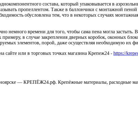
однокомпонентного состава, который упаковывается в аэрозольн
называть пропеллентом. Также в баллончики с монтажной пеной
одимость обусловлена тем, что в некоторых случаях монтажная 
чно немного времени для того, чтобы сама пена могла застыть. 
 примеру, в случае закрепления дверных коробок, оконных блок
руемых элементов, порой, даже осуществляя необходимую их фи
а сайте или в торговых точках магазина Крепеж24 -
https://krep
сноярске — КРЕПЁЖ24.рф. Крепёжные материалы, расходные ма