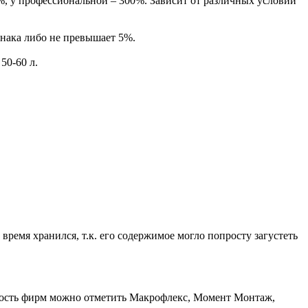
, у профессиональной – 300%. Зависит от различных условий
знака либо не превышает 5%.
50-60 л.
время хранился, т.к. его содержимое могло попросту загустеть
ность фирм можно отметить Макрофлекс, Момент Монтаж,