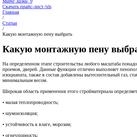
Мате Залки, 9
Скачать прайс-лист /xls
Главная
/
Статьи
/
Какую монтажную пену выбрать
Какую монтажную пену выбр
На определенном этапе строительства любого масштаба понадо
проемов, дверей. Данные функции отлично выполняет пенопо
изоцианата, также в состав добавлены вытеснительный газ, ст
минимальным весом.
Широкая область применения этого стройматериала определяет
• малая теплопроводность;
• шумоизоляция;
• устойчивость к влаге, морозам;
• огнеупорность;