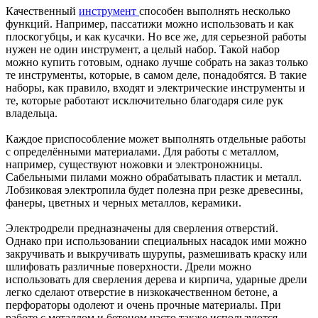
Качественный
инструмент
способен выполнять несколько
функций. Например, пассатижи можно использовать и как
плоскогубцы, и как кусачки. Но все же, для серьезной работы
нужен не один инструмент, а целый набор. Такой набор
можно купить готовым, однако лучше собрать на заказ только
те инструменты, которые, в самом деле, понадобятся. В такие
наборы, как правило, входят и электрические инструменты и
те, которые работают исключительно благодаря силе рук
владельца.
Каждое приспособление может выполнять отдельные работы
с определёнными материалами. Для работы с металлом,
например, существуют ножовки и электроножницы.
Сабельными пилами можно обрабатывать пластик и металл.
Лобзиковая электропила будет полезна при резке древесины,
фанеры, цветных и черных металлов, керамики.
Электродрели предназначены для сверления отверстий.
Однако при использовании специальных насадок ими можно
закручивать и выкручивать шурупы, размешивать краску или
шлифовать различные поверхности. Дрели можно
использовать для сверления дерева и кирпича, ударные дрели
легко сделают отверстие в низкокачественном бетоне, а
перфораторы одолеют и очень прочные материалы. При
работе с металлом и бетоном часто также используются