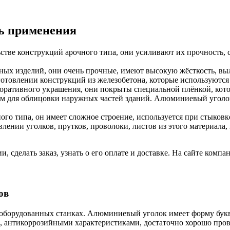
ть применения
тве конструкций арочного типа, они усиливают их прочность, 
ных изделий, они очень прочные, имеют высокую жёсткость, в
готовлении конструкций из железобетона, которые используютс
коративного украшения, они покрыты специальной плёнкой, кото
м для облицовки наружных частей зданий. Алюминиевый уголок
о типа, он имеет сложное строение, используется при стыковк
лении уголков, прутков, проволоки, листов из этого материала
, сделать заказ, узнать о его оплате и доставке. На сайте ком
ов
оборудованных станках. Алюминиевый уголок имеет форму буквы
, антикоррозийными характеристиками, достаточно хорошо пров