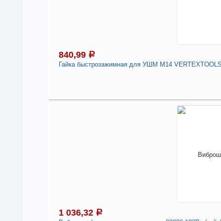
840,99
a
Гайка быстрозажимная для УШМ М14 VERTEXTOOL
8
В н
Нали
Гай
VE
-
1 036,32
a