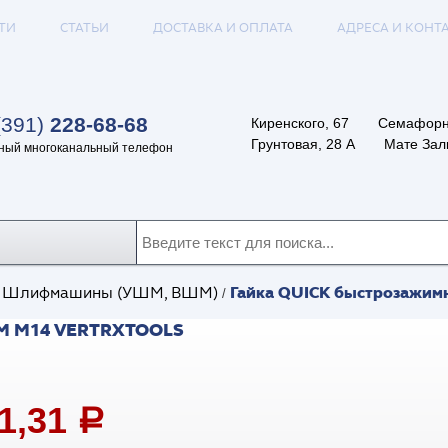
ТИ
СТАТЬИ
ДОСТАВКА И ОПЛАТА
АДРЕСА И КОНТ
(391)
228-68-68
Киренского, 67
Семафорн
Грунтовая, 28 А
Мате Залк
ный многоканальный телефон
Гайка QUICK быстрозажи
Шлифмашины (УШМ, ВШМ)
/
/
 М14 VERTRXTOOLS
61,31
a