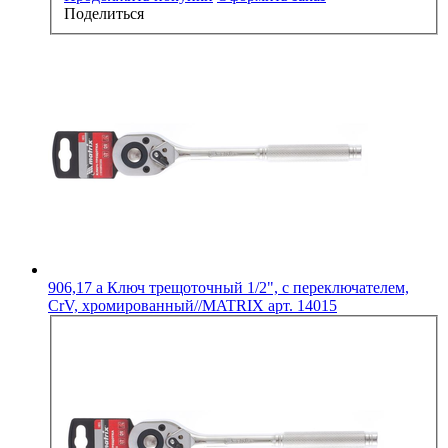
Поделиться
906,17
a
Ключ трещоточный 1/2", с переключателем,
CrV, хромированный//MATRIX арт. 14015