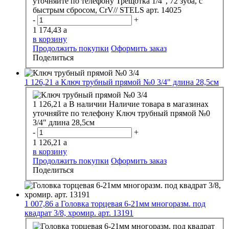
уточняйте по телефону
Трещотка 1/4", 72 зуба, с
быстрым сбросом, CrV// STELS арт. 14025
-
+
1 174,43
a
в корзину
Продолжить покупки
Оформить заказ
Поделиться
1 126,21
a
Ключ трубный прямой №0 3/4" длина 28,5см
1 126,21
a
В наличии
Наличие товара в магазинах
уточняйте по телефону
Ключ трубный прямой №0
3/4" длина 28,5см
-
+
1 126,21
a
в корзину
Продолжить покупки
Оформить заказ
Поделиться
1 007,86
a
Головка торцевая 6-21мм многоразм. под
квадрат 3/8, хромир. арт. 13191