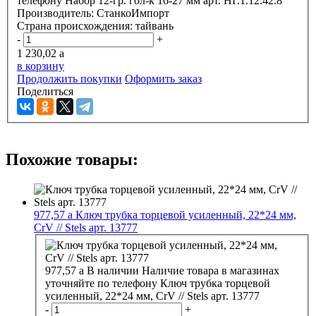
телефону
Набор 12-гр. гол-к 16-27 мм арт. НГ.1.12.42.8
Производитель:
СтанкоИмпорт
Страна происхождения:
тайвань
-
+
1 230,02
a
в корзину
Продолжить покупки
Оформить заказ
Поделиться
Похожие товары:
977,57
a
Ключ трубка торцевой усиленный, 22*24 мм,
CrV // Stels арт. 13777
977,57
a
В наличии
Наличие товара в магазинах
уточняйте по телефону
Ключ трубка торцевой
усиленный, 22*24 мм, CrV // Stels арт. 13777
-
+