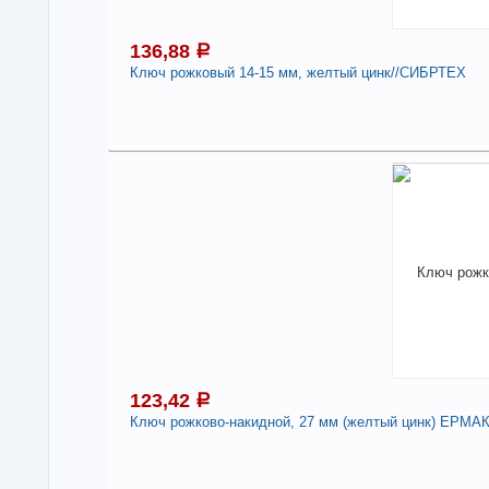
136,88
a
Ключ рожковый 14-15 мм, желтый цинк//СИБРТЕХ
1
Под
В н
Нали
Клю
-
123,42
a
Ключ рожково-накидной, 27 мм (желтый цинк) ЕРМА
Под