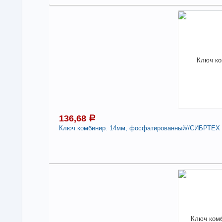
1
В н
Нали
Клю
ЕР
-
136,68
a
Ключ комбинир. 14мм, фосфатированный//СИБРТЕХ
1
Под
В н
Нали
Клю
СИ