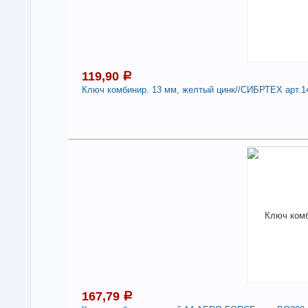
119,90
a
Ключ комбинир. 13 мм, желтый цинк//СИБРТЕХ арт.1
1
В н
Нали
Клю
арт
-
167,79
a