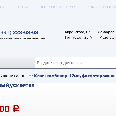
ТИ
СТАТЬИ
ДОСТАВКА И ОПЛАТА
АДРЕСА И КОНТ
(391)
228-68-68
Киренского, 67
Семафорн
Грунтовая, 28 А
Мате Залк
ный многоканальный телефон
Ключ комбинир. 17мм, фосфатирован
Ключи гаечные
/
НЫЙ//СИБРТЕХ
,00
a