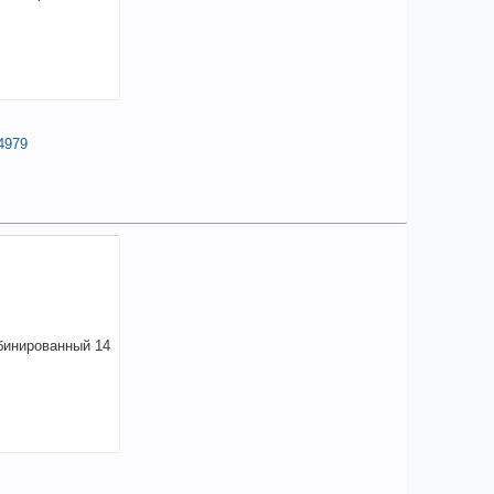
4979
19,90
a
аличии
чие товара в магазинах уточняйте по телефону
ч комбинир. 13 мм, желтый цинк//СИБРТЕХ
.14979
+
119,90
a
В КОРЗИНУ