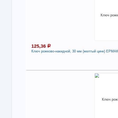
Нали
Клю
VE
-
125,36
a
Ключ рожково-накидной, 30 мм (желтый цинк) ЕРМА
1
Под
В н
Нали
Клю
ЕР
-