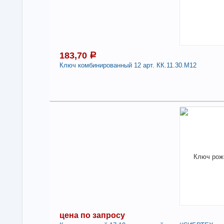
-
183,70
a
Ключ комбинированный 12 арт. КК.11.30.М12
1
Под
В н
Нали
Клю
Про
Стр
-
цена по запросу