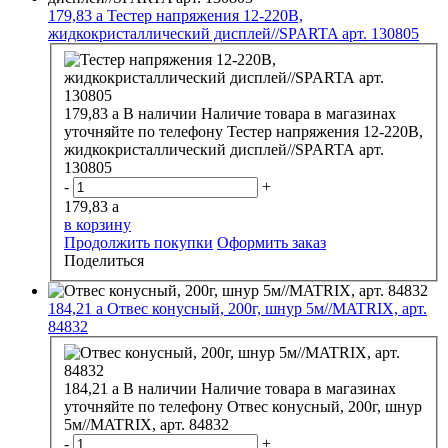
179,83
a
Тестер напряжения 12-220В,
жидкокристаллический дисплей//SPARTA арт. 130805
179,83
a
В наличии
Наличие товара в магазинах
уточняйте по телефону
Тестер напряжения 12-220В,
жидкокристаллический дисплей//SPARTA арт.
130805
-
+
179,83
a
в корзину
Продолжить покупки
Оформить заказ
Поделиться
184,21
a
Отвес конусный, 200г, шнур 5м//MATRIX, арт.
84832
184,21
a
В наличии
Наличие товара в магазинах
уточняйте по телефону
Отвес конусный, 200г, шнур
5м//MATRIX, арт. 84832
-
+