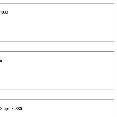
84833
а
X арт. 84886