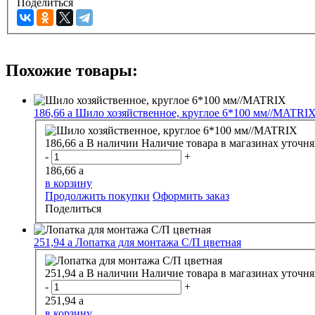
Поделиться
Похожие товары:
186,66
a
Шило хозяйственное, круглое 6*100 мм//MATRI
186,66
a
В наличии
Наличие товара в магазинах уточня
-
+
186,66
a
в корзину
Продолжить покупки
Оформить заказ
Поделиться
251,94
a
Лопатка для монтажа С/П цветная
251,94
a
В наличии
Наличие товара в магазинах уточня
-
+
251,94
a
в корзину