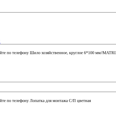
X
йте по телефону
Шило хозяйственное, круглое 6*100 мм//MATR
йте по телефону
Лопатка для монтажа С/П цветная