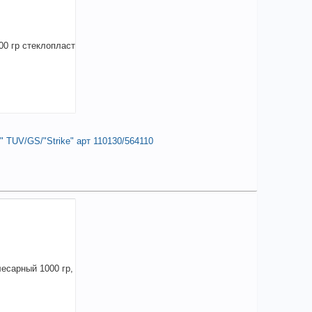
TUV/GS/"Strike" арт 110130/564110
 184,88
a
аличии
чие товара в магазинах уточняйте по телефону
оток 1000 гр стеклопласт ручка
LKSHAMMER" TUV/GS/"Strike" арт
130/564110
изводитель:
VOLKSHAMMER