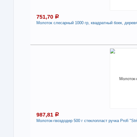
Стр
751,70
a
-
Молоток слесарный 1000 гр, квадратный боек, дерев
7
В н
Нали
Под
Мол
дер
-
987,81
a
Молоток-гвоздодер 500 г стеклопласт ручка Profi "Str