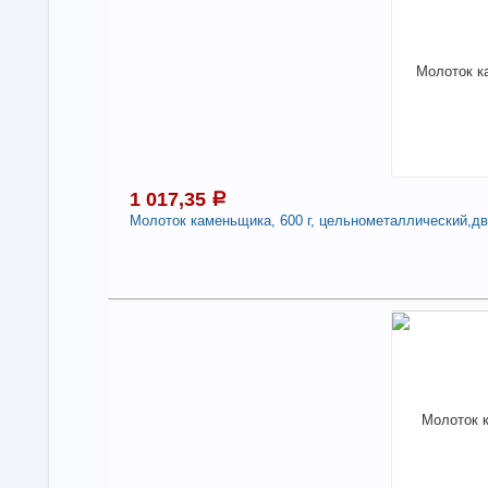
Нали
Мол
дер
Под
1 017,35
a
Молоток каменьщика, 600 г, цельнометаллический,дву
1
В н
Нали
Мол
цел
арт