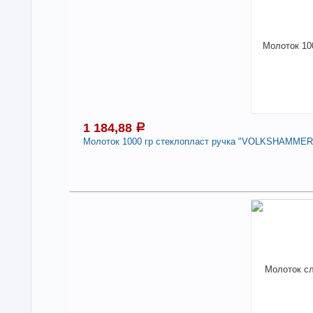
1 184,88
a
Молоток 1000 гр стеклопласт ручка "VOLKSHAMMER" 
1
В н
Нали
Мол
"VO
110
Про