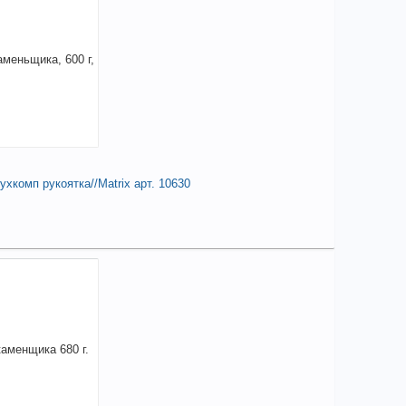
чие товара в магазинах уточняйте по телефону
оток слесарный 500 гр, квадратный боек,
евянная рукотка// Сибртех арт. 10217
елиться
хкомп рукоятка//Matrix арт. 10630
 017,35
a
аличии
чие товара в магазинах уточняйте по телефону
оток каменьщика, 600 г,
ьнометаллический,двухкомп рукоятка//Matrix
. 10630