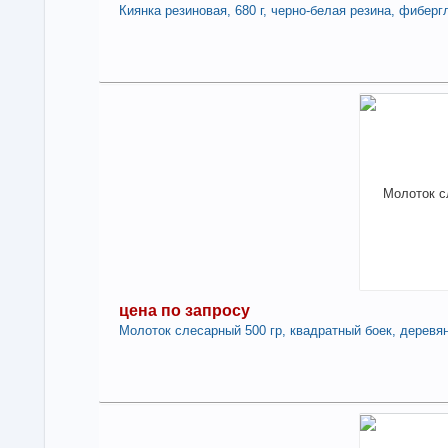
Киянка резиновая, 680 г, черно-белая резина, фиберг
1
Под
В н
Нали
Киян
фиб
-
цена по запросу
Молоток слесарный 500 гр, квадратный боек, деревян
Под
це
Нет 