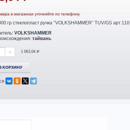
вара в магазинах уточняйте по телефону
800 гр стеклопласт ручка "VOLKSHAMMER" TUV/GS арт 110
итель:
VOLKSHAMMER
роисхождения:
тайвань
+
1 063,04
a
В КОРЗИНУ
ся