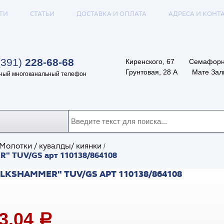
ТИ
СТАТЬИ
ДОСТАВКА И ОПЛАТА
АДРЕСА И КОНТ
(391)
228-68-68
Киренского, 67
Семафорн
Грунтовая, 28 А
Мате Залк
ный многоканальный телефон
Молотки / кувалды/ киянки
/
R" TUV/GS арт 110138/864108
KSHAMMER" TUV/GS АРТ 110138/864108
63,04
a