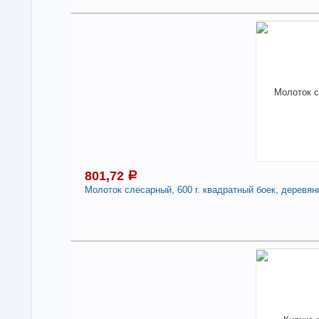
9
Под
В н
Нали
Мол
"St
Про
Стр
-
801,72
a
Молоток слесарный, 600 г. квадратный боек, деревян
8
В н
Под
Нали
Мол