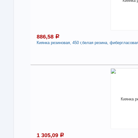
дер
-
886,58
a
Киянка резиновая, 450 г,белая резина, фибергласовая
8
Под
В н
Нали
Кия
фиб
-
1 305,09
a