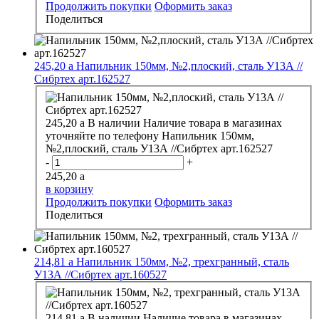
Продолжить покупки
Оформить заказ
Поделиться
245,20
a
Напильник 150мм, №2,плоский, сталь У13А //
Сибртех арт.162527
245,20
a
В наличии
Наличие товара в магазинах
уточняйте по телефону
Напильник 150мм,
№2,плоский, сталь У13А //Сибртех арт.162527
-
+
245,20
a
в корзину
Продолжить покупки
Оформить заказ
Поделиться
214,81
a
Напильник 150мм, №2, трехгранный, сталь
У13А //Сибртех арт.160527
214,81
a
В наличии
Наличие товара в магазинах