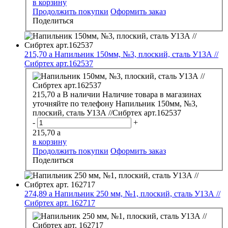
в корзину
Продолжить покупки
Оформить заказ
Поделиться
215,70
a
Напильник 150мм, №3, плоский, сталь У13А //
Сибртех арт.162537
215,70
a
В наличии
Наличие товара в магазинах
уточняйте по телефону
Напильник 150мм, №3,
плоский, сталь У13А //Сибртех арт.162537
-
+
215,70
a
в корзину
Продолжить покупки
Оформить заказ
Поделиться
274,89
a
Напильник 250 мм, №1, плоский, сталь У13А //
Сибртех арт. 162717