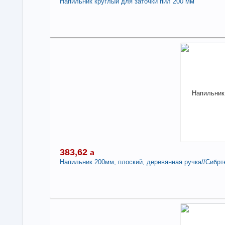
Напильник круглый для заточки пил 200 мм
Под
2
В н
Нали
Нап
-
383,62
a
Напильник 200мм, плоский, деревянная ручка//Сибрте
Под
3
В н