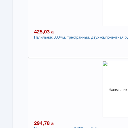
-
425,03
a
Напильник 300мм, трехгранный, двухкомпонентная ру
Под
4
В н
Нали
Нап
дву
-
294,78
a