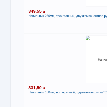
349,55
a
Напильник 250мм, трехгранный, двухкомпонентная ру
3
Под
В н
Нали
Нап
дву
-
331,50
a
Напильник 150мм, полукруглый, деревянная ручка//С