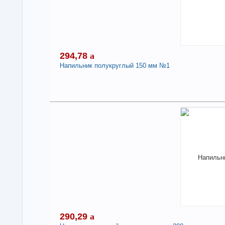
294,78
a
Напильник полукруглый 150 мм №1
2
В н
Нали
Нап
-
290,29
a