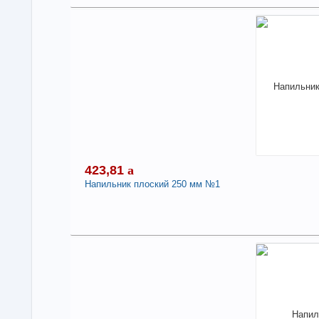
3
Под
В н
Нали
Нап
руч
-
423,81
a
Напильник плоский 250 мм №1
4
Под
В н
Нали
Нап