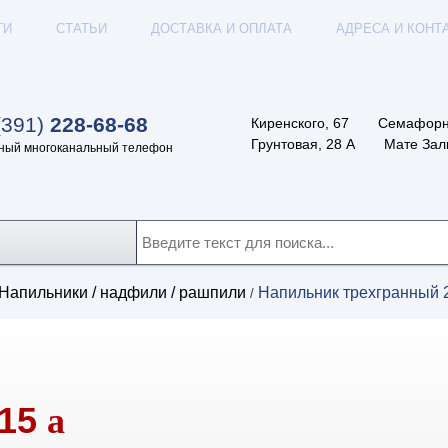
ТИ
СТАТЬИ
ДОСТАВКА И ОПЛАТА
АДРЕСА И КОНТ
(391)
228-68-68
Киренского, 67
Семафорн
Грунтовая, 28 А
Мате Залк
ный многоканальный телефон
Напильники / надфили / рашпили
Напильник трехгранный
/
,15
a