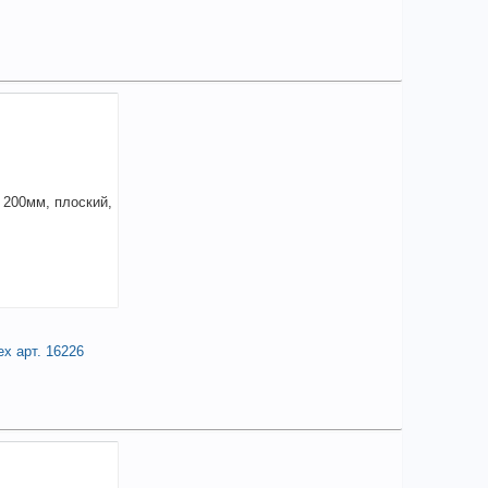
елиться
90,29
a
аличии
чие товара в магазинах уточняйте по телефону
ильник круглый для заточки пил 200 мм
+
290,29
a
В КОРЗИНУ
х арт. 16226
елиться
83,62
a
аличии