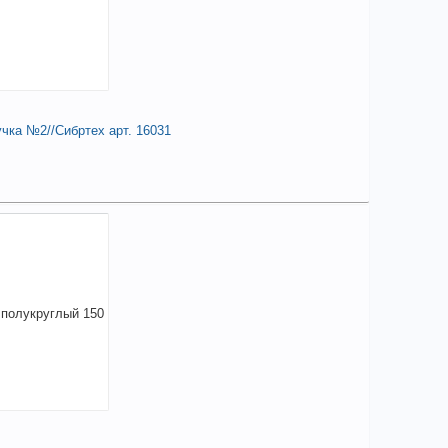
+
423,81
a
В КОРЗИНУ
чка №2//Сибртех арт. 16031
елиться
25,03
a
аличии
чие товара в магазинах уточняйте по телефону
ильник 300мм, трехгранный,
хкомпонентная ручка №2//Сибртех арт. 16031
+
425,03
a
В КОРЗИНУ