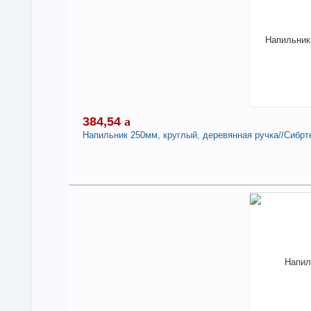
Нали
Нап
Сиб
-
384,54
a
Напильник 250мм, круглый, деревянная ручка//Сибрте
3
Под
В н
Нали
Нап
Сиб
-