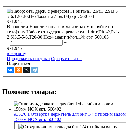
971,94
a
В наличии
Наличие товара в магазинах уточняйте по
телефону
Набор: отв.-держ. с реверсом 11 бит(Ph1-2,Pz1-
2,SI3,5-5-6,T20-30,Hex4,адапт.п/гол.1/4) арт. 560103
-
+
971,94
a
в корзину
Продолжить покупки
Оформить заказ
Поделиться
Похожие товары:
935,70
a
Отвертка-держатель для бит 1/4 с гибким валом
150мм NOX арт. 560402