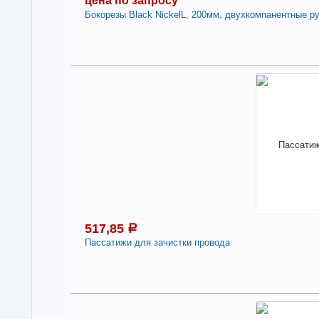
цена по запросу
Бокорезы Black NickelL, 200мм, двухкомпанентные р
Под
це
Нет 
Нали
Бок
дву
Под
517,85
a
Пассатижи для зачистки провода
5