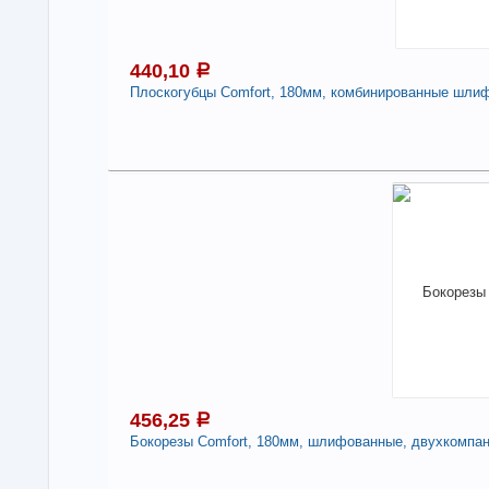
440,10
a
Плоскогубцы Comfort, 180мм, комбинированные шлиф
4
Под
В н
Нали
Пло
шли
SPA
-
456,25
a
Бокорезы Comfort, 180мм, шлифованные, двухкомпан