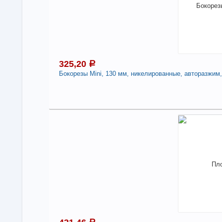
дву
-
325,20
a
Бокорезы Mini, 130 мм, никелированные, авторазжим
3
Под
В н
Нали
Бок
авт
арт
-