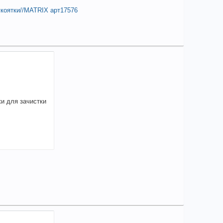
укоятки//MATRIX арт17576
елиться
на по запросу
в наличии
чие товара в магазинах уточняйте по телефону
орезы Black NickelL, 200мм,
хкомпанентные рукоятки//MATRIX арт17576
елиться
17,85
a