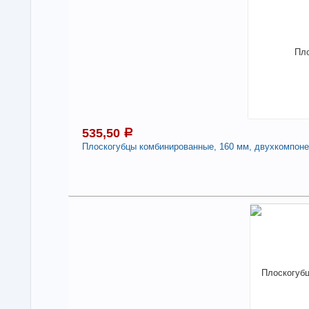
В н
Нали
Пас
-
535,50
a
Плоскогубцы комбинированные, 160 мм, двухкомпонен
Под
5
В н
Нали
Пло
дву
-