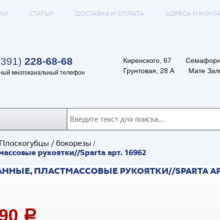
ТИ
СТАТЬИ
ДОСТАВКА И ОПЛАТА
АДРЕСА И КОНТ
(391)
228-68-68
Киренского, 67
Семафорн
Грунтовая, 28 А
Мате Залк
ный многоканальный телефон
Плоскогубцы / бокорезы
/
ассовые рукоятки//Sparta арт. 16962
ННЫЕ, ПЛАСТМАССОВЫЕ РУКОЯТКИ//SPARTA АРТ
,90
a