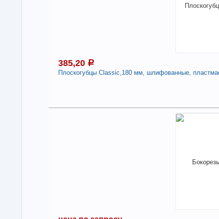
385,20
a
Плоскогубцы Classic,180 мм, шлифованные, пластмас
3
В н
Нали
Пло
пла
-