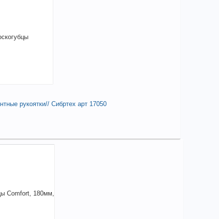
аличии
чие товара в магазинах уточняйте по телефону
сатижи для зачистки провода
+
517,85
a
В КОРЗИНУ
тные рукоятки// Сибртех арт 17050
елиться
35,50
a
аличии
чие товара в магазинах уточняйте по телефону
скогубцы комбинированные, 160 мм,
хкомпонентные рукоятки// Сибртех арт 17050
+
535,50
a