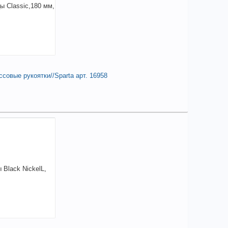
совые рукоятки//Sparta арт. 16958
85,20
a
аличии
чие товара в магазинах уточняйте по телефону
скогубцы Classic,180 мм, шлифованные,
стмассовые рукоятки//Sparta арт. 16958
+
385,20
a
В КОРЗИНУ