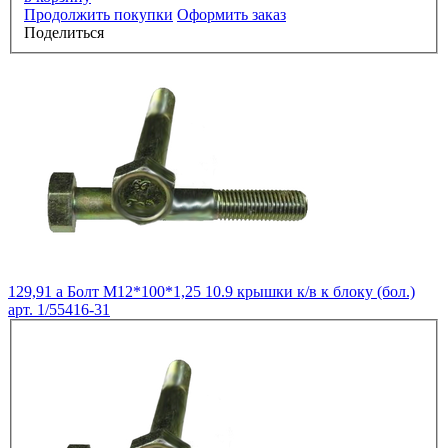
Продолжить покупки
Оформить заказ
Поделиться
129,91
a
Болт М12*100*1,25 10.9 крышки к/в к блоку (бол.)
арт. 1/55416-31