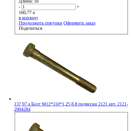
Длина:
16
-
+
160,77
a
в корзину
Продолжить покупки
Оформить заказ
Поделиться
137,97
a
Болт М12*110*1,25 8.8 подвески 2121 арт. 2121-
2904284