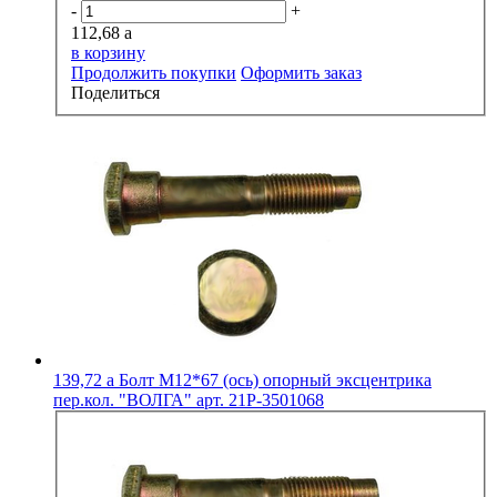
-
+
112,68
a
в корзину
Продолжить покупки
Оформить заказ
Поделиться
139,72
a
Болт М12*67 (ось) опорный эксцентрика
пер.кол. "ВОЛГА" арт. 21Р-3501068