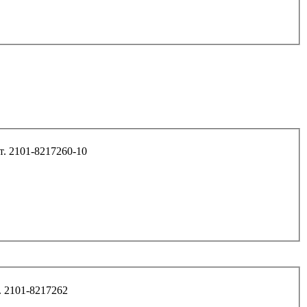
1*30 ремня безопасности 2101 (корот.) арт. 2101-8217260-10
 ремня безопасности 2101 (длин) арт. 2101-8217262