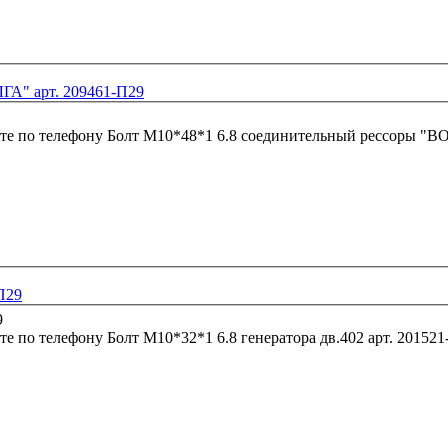
ГА" арт. 209461-П29
те по телефону
-П29
те по телефону
Болт М10*32*1 6.8 генератора дв.402 а