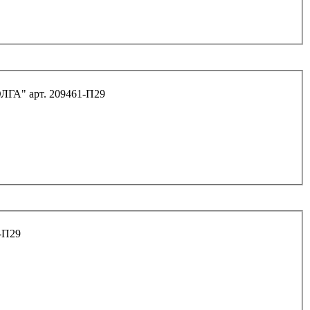
Болт М10*48*1 6.8 соединительный рессоры "ВОЛГА" арт. 209461-П29
рт. 201521-П29