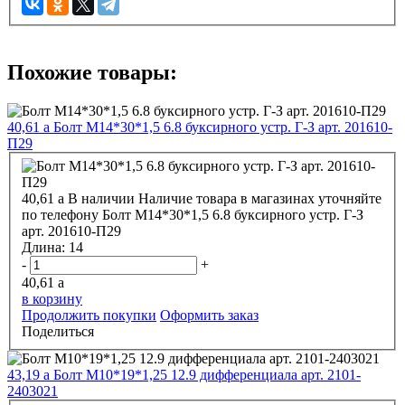
Похожие товары:
40,61
a
Болт М14*30*1,5 6.8 буксирного устр. Г-З арт. 201610-
П29
40,61
a
В наличии
Наличие товара в магазинах уточняйте
по телефону
Болт М14*30*1,5 6.8 буксирного устр. Г-З
арт. 201610-П29
Длина:
14
-
+
40,61
a
в корзину
Продолжить покупки
Оформить заказ
Поделиться
43,19
a
Болт М10*19*1,25 12.9 дифференциала арт. 2101-
2403021