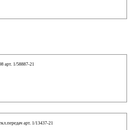
Болт М10*55*1,25 8.8 кронштейна генератора 2108 арт. 1/58887-21
Болт М10*65*1,25 8.8 кроншт.привода мех-м перекл.передач арт. 1/13437-21