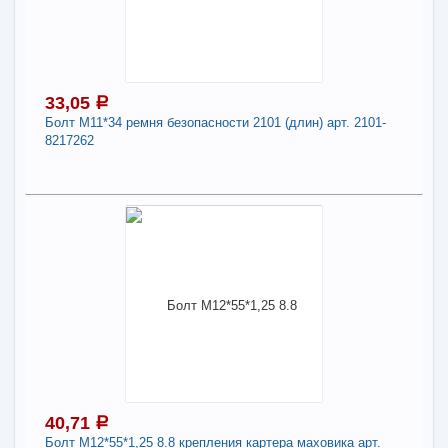
Болт М10*45*1,25 опоры дв. 2110 арт. 2110-
1001219
Длина:
10
33,05
a
Болт М11*34 ремня безопасности 2101 (длин) арт. 2101-
-
+
53,51
a
8217262
В КОРЗИНУ
33,05
a
Поделиться
В наличии
Наличие товара в магазинах уточняйте по телефону
Болт М11*34 ремня безопасности 2101 (длин)
арт. 2101-8217262
Длина:
11
40,71
a
Болт М12*55*1,25 8.8 крепления картера маховика арт.
-
+
33,05
a