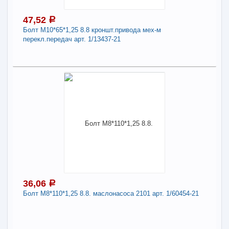
Длина:
12
47,52
a
Болт М10*65*1,25 8.8 кроншт.привода мех-м
-
+
54,53
a
перекл.передач арт. 1/13437-21
В КОРЗИНУ
47,52
a
Поделиться
В наличии
Наличие товара в магазинах уточняйте по телефону
Болт М10*65*1,25 8.8 кроншт.привода мех-м
перекл.передач арт. 1/13437-21
Длина:
10
36,06
a
Болт М8*110*1,25 8.8. маслонасоса 2101 арт. 1/60454-21
-
+
47,52
a
В КОРЗИНУ