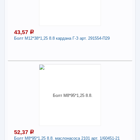
Болт М10*25*1,25 10.9 ступицы, шаровой
опоры 2108 арт. 1/59707-30
Длина:
10
43,57
a
Болт М12*38*1,25 8.8 кардана Г-З арт. 291554-П29
-
+
31,68
a
В КОРЗИНУ
43,57
a
Поделиться
В наличии
Наличие товара в магазинах уточняйте по телефону
Болт М12*38*1,25 8.8 кардана Г-З арт. 291554-
П29
Длина:
12
52,37
a
Болт М8*95*1,25 8.8. маслонасоса 2101 арт. 1/60451-21
-
+
43,57
a