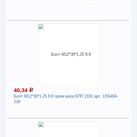
В КОРЗИНУ
52,37
a
Поделиться
В наличии
Наличие товара в магазинах уточняйте по телефону
Болт М8*95*1,25 8.8. маслонасоса 2101 арт.
1/60451-21
Длина:
8
40,34
a
Болт М12*30*1,25 8.8 пром.вала КПП 2101 арт. 1/55404-
-
+
52,37
a
218
В КОРЗИНУ