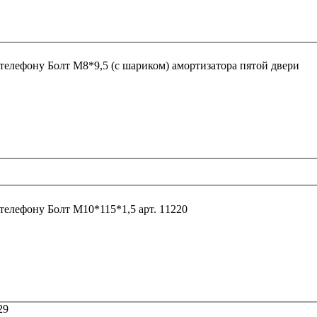
 телефону
Болт М8*9,5 (с шариком) амортизатора пятой двери
 телефону
Болт М10*115*1,5 арт. 11220