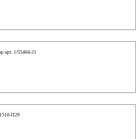
Болт М12*30*1,25 8.8 подушек двигателя передних опор арт. 1/55404-21
асоса Г-З-3309,4301 арт. 201510-П29