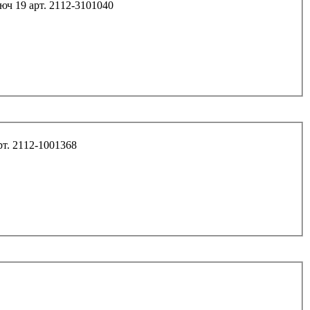
Болт М12*30,5*1,25 колесный 2108-2112 с буртиком ключ 19 арт. 2112-3101040
10*40*1,25 кронштейна дв. и генератора 2112 арт. 2112-1001368