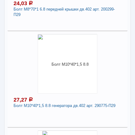
24,03
a
Болт М8*70*1 6.8 передней крышки дв.402 арт. 200299-
-
+
27,05
a
П29
В КОРЗИНУ
24,03
a
Поделиться
В наличии
Наличие товара в магазинах уточняйте по телефону
Болт М8*70*1 6.8 передней крышки дв.402 арт.
200299-П29
Длина:
8
27,27
a
Болт М10*40*1,5 8.8 генератора дв.402 арт. 290775-П29
-
+
24,03
a
В КОРЗИНУ