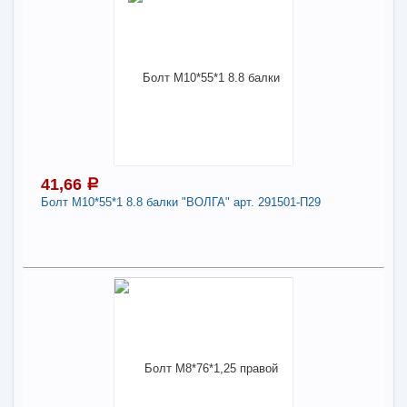
27,27
a
Поделиться
В наличии
Наличие товара в магазинах уточняйте по телефону
Болт М10*40*1,5 8.8 генератора дв.402 арт.
290775-П29
Длина:
10
41,66
a
Болт М10*55*1 8.8 балки "ВОЛГА" арт. 291501-П29
-
+
27,27
a
В КОРЗИНУ
41,66
a
В наличии
Поделиться
Наличие товара в магазинах уточняйте по телефону
Болт М10*55*1 8.8 балки "ВОЛГА" арт. 291501-