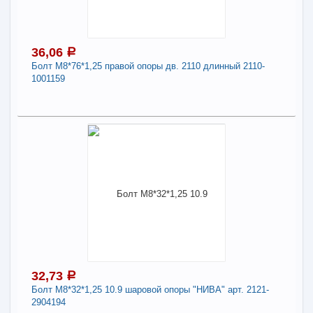
П29
Длина:
10
36,06
a
-
+
41,66
a
Болт М8*76*1,25 правой опоры дв. 2110 длинный 2110-
1001159
В КОРЗИНУ
36,06
a
Поделиться
В наличии
Наличие товара в магазинах уточняйте по телефону
Болт М8*76*1,25 правой опоры дв. 2110
длинный 2110-1001159
Длина:
8
32,73
a
Болт М8*32*1,25 10.9 шаровой опоры "НИВА" арт. 2121-
-
+
36,06
a
2904194