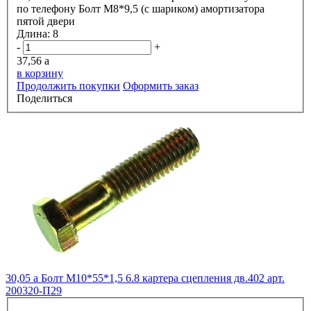
по телефону
Болт М8*9,5 (с шариком) амортизатора
пятой двери
Длина:
8
-
+
37,56
a
в корзину
Продолжить покупки
Оформить заказ
Поделиться
30,05
a
Болт М10*55*1,5 6.8 картера сцепления дв.402 арт.
200320-П29