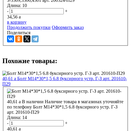
З-3309,3306,4301 арт. 200324-П29
Длина:
10
-
+
34,56
a
в корзину
Продолжить покупки
Оформить заказ
Поделиться
Похожие товары:
40,61
a
Болт М14*30*1,5 6.8 буксирного устр. Г-З арт. 201610-
П29
40,61
a
В наличии
Наличие товара в магазинах уточняйте
по телефону
Болт М14*30*1,5 6.8 буксирного устр. Г-З
арт. 201610-П29
Длина:
14
-
+
40,61
a