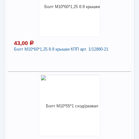
Наличие товара в магазинах уточняйте по телефону
Болт М10*41*1 8.8 арт. 11202
Длина:
10
-
+
35,43
a
43,00
a
Болт М10*60*1,25 8.8 крышки КПП арт. 1/12880-21
В КОРЗИНУ
43,00
Поделиться
a
В наличии
Наличие товара в магазинах уточняйте по телефону
Болт М10*60*1,25 8.8 крышки КПП арт. 1/12880-
21
Длина:
10