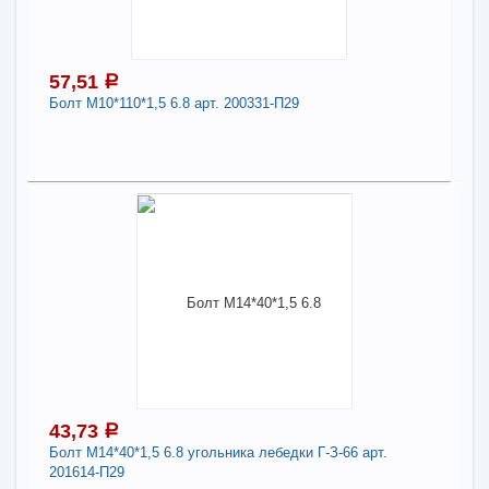
31
Длина:
12
57,51
a
Болт М10*110*1,5 6.8 арт. 200331-П29
-
+
46,87
a
В КОРЗИНУ
57,51
a
В наличии
Поделиться
Наличие товара в магазинах уточняйте по телефону
Болт М10*110*1,5 6.8 арт. 200331-П29
Длина:
10
-
+
57,51
a
43,73
a
Болт М14*40*1,5 6.8 угольника лебедки Г-З-66 арт.
201614-П29
В КОРЗИНУ