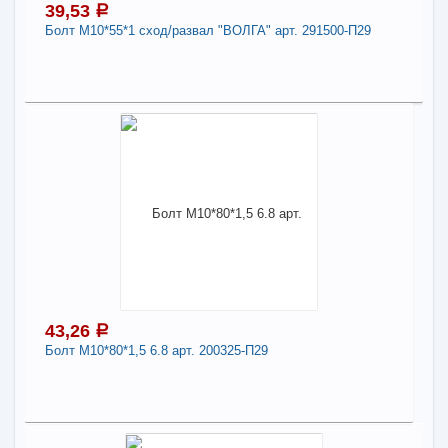
39,53
a
Болт М10*55*1 сход/развал "ВОЛГА" арт. 291500-П29
-
+
43,00
a
В КОРЗИНУ
39,53
a
В наличии
Поделиться
Наличие товара в магазинах уточняйте по телефону
Болт М10*55*1 сход/развал "ВОЛГА" арт.
291500-П29
Длина:
10
43,26
a
-
+
39,53
a
Болт М10*80*1,5 6.8 арт. 200325-П29
В КОРЗИНУ