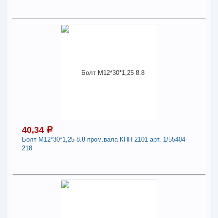
43,73
Поделиться
a
В наличии
Наличие товара в магазинах уточняйте по телефону
Болт М14*40*1,5 6.8 угольника лебедки Г-З-66
арт. 201614-П29
Длина:
14
40,34
a
Болт М12*30*1,25 8.8 пром.вала КПП 2101 арт. 1/55404-
-
+
43,73
a
218
В КОРЗИНУ
40,34
a
Поделиться