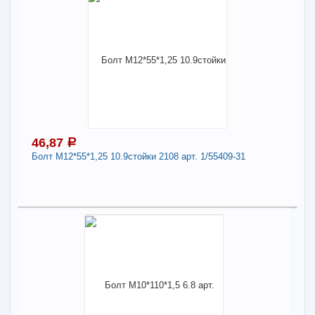
43,26
a
Поделиться
В наличии
Наличие товара в магазинах уточняйте по телефону
Болт М10*80*1,5 6.8 арт. 200325-П29
Длина:
10
-
+
43,26
a
46,87
a
Болт М12*55*1,25 10.9стойки 2108 арт. 1/55409-31
В КОРЗИНУ
46,87
Поделиться
a
В наличии
Наличие товара в магазинах уточняйте по телефону
Болт М12*55*1,25 10.9стойки 2108 арт. 1/55409-