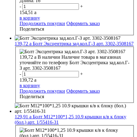
Длина:
16
-
+
154,51
a
в корзину
Продолжить покупки
Оформить заказ
Поделиться
139,72
a
Болт Эксцентрика зад.кол.Г-З арт. 3302-3508167
139,72
a
В наличии
Наличие товара в магазинах
уточняйте по телефону
Болт Эксцентрика зад.кол.Г-
З арт. 3302-3508167
-
+
139,72
a
в корзину
Продолжить покупки
Оформить заказ
Поделиться
129,91
a
Болт М12*100*1,25 10.9 крышки к/в к блоку
(бол.) арт. 1/55416-31