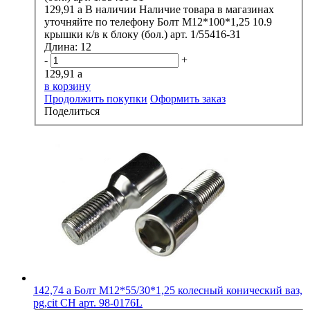
129,91
a
В наличии
Наличие товара в магазинах
уточняйте по телефону
Болт М12*100*1,25 10.9
крышки к/в к блоку (бол.) арт. 1/55416-31
Длина:
12
-
+
129,91
a
в корзину
Продолжить покупки
Оформить заказ
Поделиться
142,74
a
Болт М12*55/30*1,25 колесный конический ваз,
pg,cit CH арт. 98-0176L