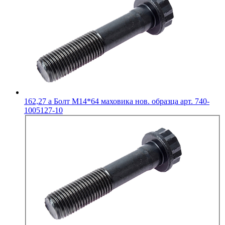
162,27
a
Болт М14*64 маховика нов. образца арт. 740-
1005127-10