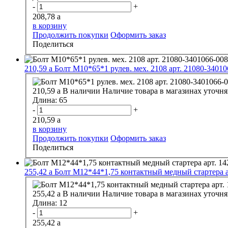
-
+
208,78
a
в корзину
Продолжить покупки
Оформить заказ
Поделиться
210,59
a
Болт М10*65*1 рулев. мех. 2108 арт. 21080-34010
210,59
a
В наличии
Наличие товара в магазинах уточня
Длина:
65
-
+
210,59
a
в корзину
Продолжить покупки
Оформить заказ
Поделиться
255,42
a
Болт М12*44*1,75 контактный медный стартера а
255,42
a
В наличии
Наличие товара в магазинах уточня
Длина:
12
-
+
255,42
a