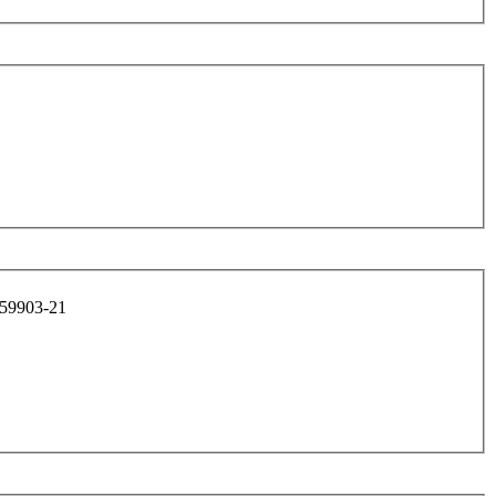
ашмака балансира арт. 1/59903-21