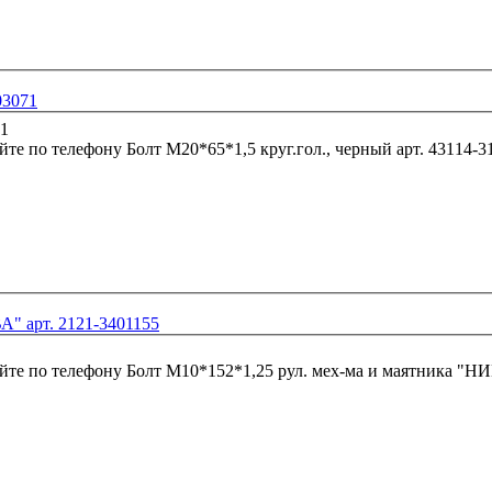
03071
йте по телефону
Болт М20*65*1,5 круг.гол., черный 
А" арт. 2121-3401155
йте по телефону