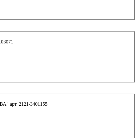
арт. 43114-3103071
Болт М10*152*1,25 рул. мех-ма и маятника "НИВА" арт. 2121-3401155