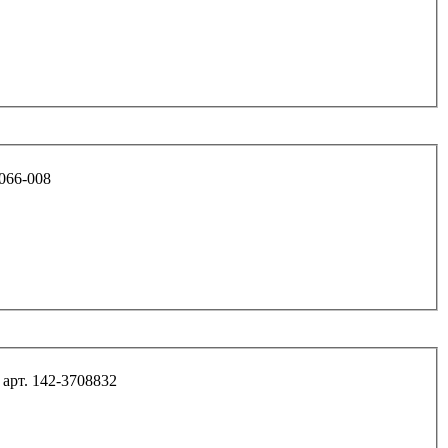
21080-3401066-008
арт. 142-3708832