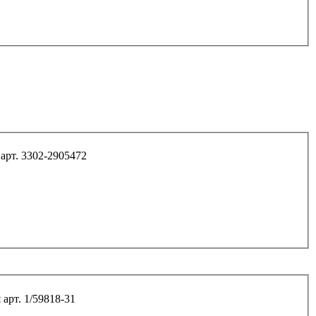
Болт спец. (ф25*130) палец амортизатора Г-зель арт. 3302-2905472
Болт М16*120*1,5 10.9 кронштейна опоры дв-ля арт. 1/59818-31