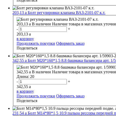
Поделиться
203,13
a
Болт регулировки клапана ВАЗ-2101-07 к.т.
203,13
a
В наличии
Наличие товара в магазинах уточня
-
+
203,13
a
в корзину
Продолжить покупки
Оформить заказ
Поделиться
342,55
a
Болт М20*160*1,5 8.8 башмака балансира арт. 1/
342,55
a
В наличии
Наличие товара в магазинах уточня
Длина:
20
-
+
342,55
a
в корзину
Продолжить покупки
Оформить заказ
Поделиться
231,54
a
Болт М14*80*1,5 10.9 пальца рессоры передней п