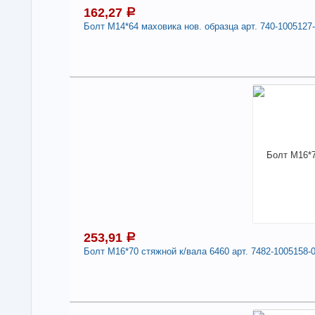
162,27
a
Болт М14*64 маховика нов. образца арт. 740-1005127
1
Под
В н
Нали
Болт
100
Дли
-
253,91
a
Болт М16*70 стяжной к/вала 6460 арт. 7482-1005158-
2