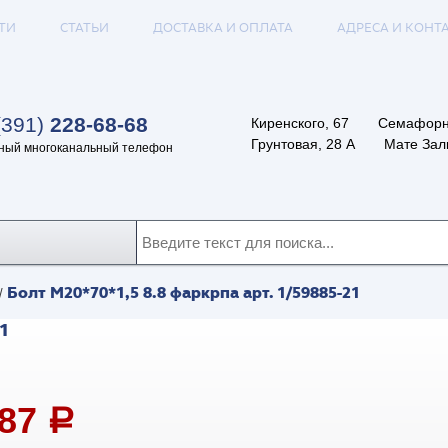
ТИ
СТАТЬИ
ДОСТАВКА И ОПЛАТА
АДРЕСА И КОНТ
(391)
228-68-68
Киренского, 67
Семафорн
Грунтовая, 28 А
Мате Залк
ный многоканальный телефон
Болт М20*70*1,5 8.8 фаркрпа арт. 1/59885-21
/
1
,87
a