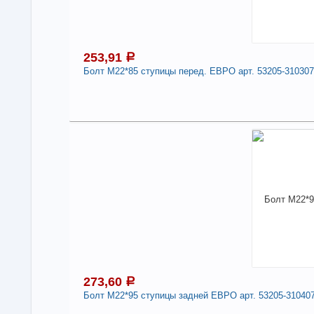
Дли
-
253,91
a
Болт М22*85 ступицы перед. ЕВРО арт. 53205-31030
2
Под
В н
Нали
Болт
310
Дли
-
273,60
a
Болт М22*95 ступицы задней ЕВРО арт. 53205-31040