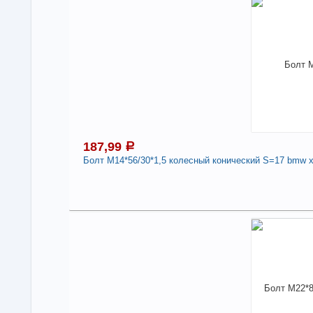
Под
В н
Нали
Болт
100
Дли
-
187,99
a
Болт М14*56/30*1,5 колесный конический S=17 bmw x5, 
1
Под
В н
Нали
Бол