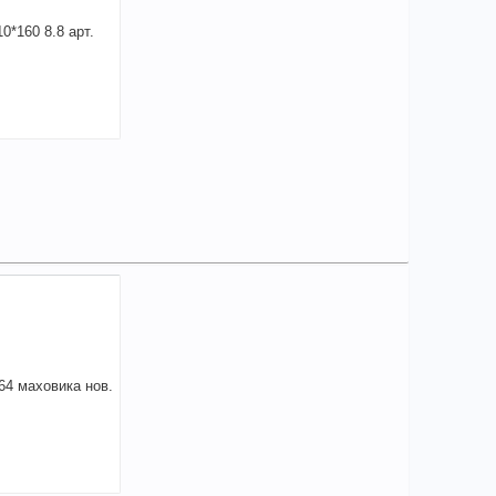
67,49
a
аличии
чие товара в магазинах уточняйте по телефону
Болт М10*160 8.8 арт. 1/59729-21
на:
10
+
167,49
a