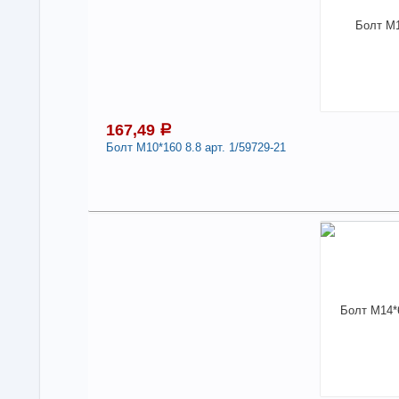
167,49
a
Болт М10*160 8.8 арт. 1/59729-21
1
В н
Нали
Дли
-