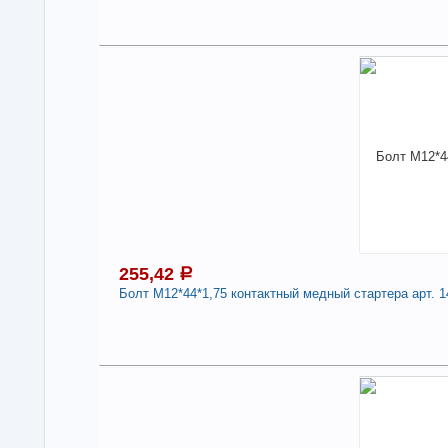
2
Под
В н
Нали
Болт
310
Дли
-
255,42
a
Болт М12*44*1,75 контактный медный стартера арт. 1
2
Под
В н
Нали