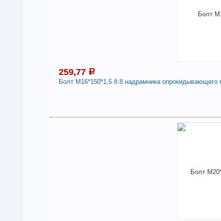
Бол
арт
Дли
-
259,77
a
Болт М16*150*1,5 8.8 надрамника опрокидывающего м
2
Под
В н
Нали
Бол
Дли
-