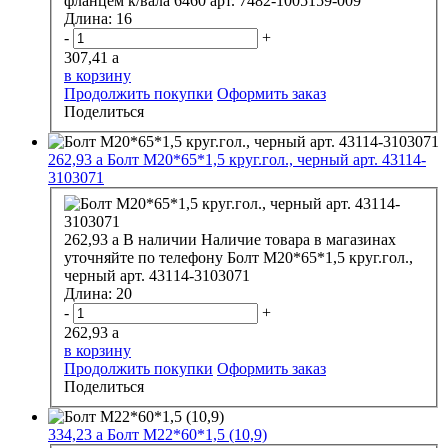
фланцем к/вала 6460 арт. 7482-1005159-009
Длина:
16
-
+
307,41
a
в корзину
Продолжить покупки
Оформить заказ
Поделиться
262,93
a
Болт М20*65*1,5 круг.гол., черный арт. 43114-
3103071
262,93
a
В наличии
Наличие товара в магазинах
уточняйте по телефону
Болт М20*65*1,5 круг.гол.,
черный арт. 43114-3103071
Длина:
20
-
+
262,93
a
в корзину
Продолжить покупки
Оформить заказ
Поделиться
334,23
a
Болт М22*60*1,5 (10,9)