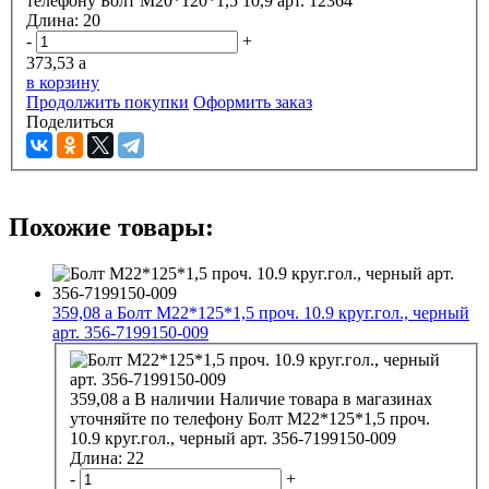
телефону
Болт М20*120*1,5 10,9 арт. 12364
Длина:
20
-
+
373,53
a
в корзину
Продолжить покупки
Оформить заказ
Поделиться
Похожие товары:
359,08
a
Болт М22*125*1,5 проч. 10.9 круг.гол., черный
арт. 356-7199150-009
359,08
a
В наличии
Наличие товара в магазинах
уточняйте по телефону
Болт М22*125*1,5 проч.
10.9 круг.гол., черный арт. 356-7199150-009
Длина:
22
-
+