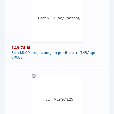
148,74
a
Болт М6*20 возд. распред, верхней крышки ТНВД арт.
870003
148,74
a
В наличии
Наличие товара в магазинах уточняйте по телефону
Болт М6*20 возд. распред, верхней крышки