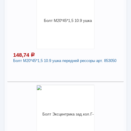
117,65
a
Поделиться
В наличии
Наличие товара в магазинах уточняйте по телефону
Болт М12*120*1,25 8.8 генератора 2101-09 арт.
1/55418-21
Длина:
12
148,74
a
Болт М20*45*1,5 10.9 ушка передней рессоры арт. 853050
-
+
117,65
a
В КОРЗИНУ
148,74
a
Поделиться
В наличии
Наличие товара в магазинах уточняйте по телефону
Болт М20*45*1,5 10.9 ушка передней рессоры