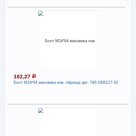
В КОРЗИНУ
121,34
a
В наличии
Поделиться
Наличие товара в магазинах уточняйте по телефону
Болт М14*100*1,5 (10.9) S=22
-
+
121,34
a
162,27
a
В КОРЗИНУ
Болт М14*64 маховика нов. образца арт. 740-1005127-10
Поделиться
162,27
a
В наличии