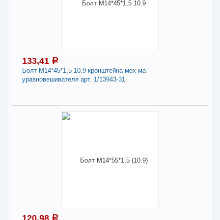
Наличие товара в магазинах уточняйте по телефону
Болт М14*64 маховика нов. образца арт. 740-
1005127-10
Длина:
14
133,41
a
Болт М14*45*1,5 10.9 кронштейна мех-ма
-
+
162,27
a
уравновешивателя арт. 1/13943-31
В КОРЗИНУ
133,41
a
Поделиться
В наличии
Наличие товара в магазинах уточняйте по телефону
Болт М14*45*1,5 10.9 кронштейна мех-ма
уравновешивателя арт. 1/13943-31
Длина:
14
120,98
a