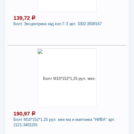
арт. 853050
Длина:
20
139,72
a
Болт Эксцентрика зад.кол.Г-З арт. 3302-3508167
-
+
148,74
a
В КОРЗИНУ
139,72
a
Поделиться
В наличии
Наличие товара в магазинах уточняйте по телефону
Болт Эксцентрика зад.кол.Г-З арт. 3302-
3508167
-
+
139,72
a
190,97
a
Болт М10*152*1,25 рул. мех-ма и маятника "НИВА" арт.
2121-3401155
В КОРЗИНУ