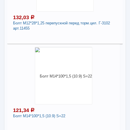
ТНВД арт. 870003
Длина:
6
132,03
a
Болт М12*28*1,25 перепускной перед.торм.цил. Г-3102
-
+
148,74
a
арт.11455
В КОРЗИНУ
132,03
a
Поделиться
В наличии
Наличие товара в магазинах уточняйте по телефону
Болт М12*28*1,25 перепускной перед.торм.цил.
Г-3102 арт.11455
Длина:
12
121,34
a
Болт М14*100*1,5 (10.9) S=22
-
+
132,03
a