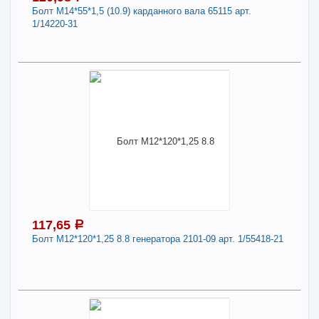
Болт М14*55*1,5 (10.9) карданного вала 65115 арт.
-
+
133,41
a
1/14220-31
В КОРЗИНУ
120,98
a
Поделиться
В наличии
Наличие товара в магазинах уточняйте по телефону
Болт М14*55*1,5 (10.9) карданного вала 65115
арт. 1/14220-31
Длина:
14
117,65
a
Болт М12*120*1,25 8.8 генератора 2101-09 арт. 1/55418-21
-
+
120,98
a
В КОРЗИНУ