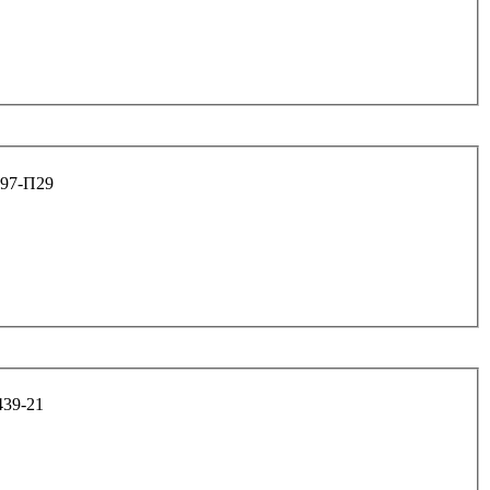
ры "ВОЛГА" арт. 201497-П29
тяг 2101 арт. 1/60439-21