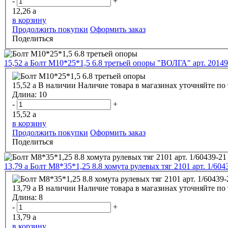
-
+
12,26
a
в корзину
Продолжить покупки
Оформить заказ
Поделиться
15,52
a
Болт М10*25*1,5 6.8 третьей опоры "ВОЛГА" арт. 2014
15,52
a
В наличии
Наличие товара в магазинах уточняйте по
Длина:
10
-
+
15,52
a
в корзину
Продолжить покупки
Оформить заказ
Поделиться
13,79
a
Болт М8*35*1,25 8.8 хомута рулевых тяг 2101 арт. 1/604
13,79
a
В наличии
Наличие товара в магазинах уточняйте по
Длина:
8
-
+
13,79
a
в корзину