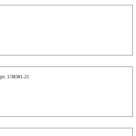
т М8*20*1,25 с зубчатым буртиком (бампера 2101) арт. 1/38381-21