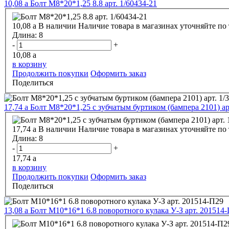
10,08
a
Болт М8*20*1,25 8.8 арт. 1/60434-21
10,08
a
В наличии
Наличие товара в магазинах уточняйте по
Длина:
8
-
+
10,08
a
в корзину
Продолжить покупки
Оформить заказ
Поделиться
17,74
a
Болт М8*20*1,25 с зубчатым буртиком (бампера 2101) ар
17,74
a
В наличии
Наличие товара в магазинах уточняйте по
Длина:
8
-
+
17,74
a
в корзину
Продолжить покупки
Оформить заказ
Поделиться
13,08
a
Болт М10*16*1 6.8 поворотного кулака У-З арт. 201514