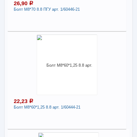
26,90
a
Болт М8*70 8.8 ПГУ арт. 1/60446-21
В КОРЗИНУ
26,90
a
Поделиться
В наличии
Наличие товара в магазинах уточняйте по телефону
Болт М8*70 8.8 ПГУ арт. 1/60446-21
Длина:
8
-
+
26,90
a
22,23
a
Болт М8*60*1,25 8.8 арт. 1/60444-21
В КОРЗИНУ