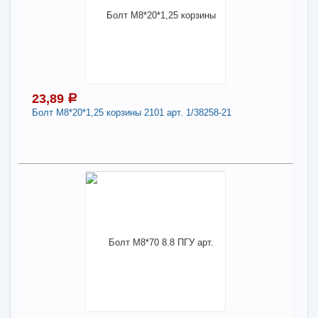
Наличие товара в магазинах уточняйте по телефону
Болт М8*40*1,25 10.9 шаровой опоры "НИВА"
арт. 1/60440-30
Длина:
8
23,89
a
-
+
18,03
a
Болт М8*20*1,25 корзины 2101 арт. 1/38258-21
В КОРЗИНУ
23,89
a
Поделиться
В наличии
Наличие товара в магазинах уточняйте по телефону
Болт М8*20*1,25 корзины 2101 арт. 1/38258-21
Длина:
8
-
+
23,89
a