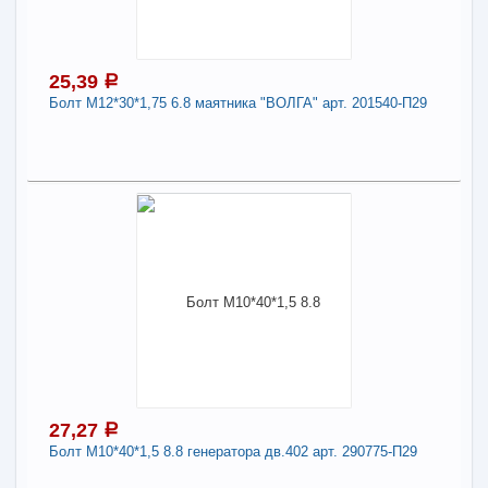
(больш.) арт. 1/60448-21
Длина:
8
25,39
a
Болт М12*30*1,75 6.8 маятника "ВОЛГА" арт. 201540-П29
-
+
28,55
a
В КОРЗИНУ
25,39
a
В наличии
Поделиться
Наличие товара в магазинах уточняйте по телефону
Болт М12*30*1,75 6.8 маятника "ВОЛГА" арт.
201540-П29
Длина:
12
27,27
a
-
+
25,39
a
Болт М10*40*1,5 8.8 генератора дв.402 арт. 290775-П29