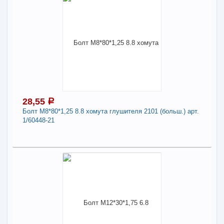
22,23
a
Поделиться
В наличии
Наличие товара в магазинах уточняйте по телефону
Болт М8*60*1,25 8.8 арт. 1/60444-21
Длина:
8
-
+
22,23
a
28,55
a
Болт М8*80*1,25 8.8 хомута глушителя 2101 (больш.) арт.
1/60448-21
В КОРЗИНУ
28,55
Поделиться
a
В наличии
Наличие товара в магазинах уточняйте по телефону
Болт М8*80*1,25 8.8 хомута глушителя 2101