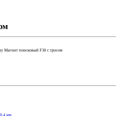
ом
ну
Магнит поисковый F30 с тросом
0,4 мм