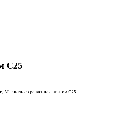
м С25
ну
Магнитное крепление с винтом С25