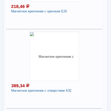
218,46
a
В КОРЗИНУ
Магнитное крепление с крючком E25
Поделиться
218,46
a
В наличии
Наличие товара в магазинах уточняйте по телефону
Магнитное крепление с крючком E25
-
+
218,46
a
389,34
a
В КОРЗИНУ
Магнитное крепление с отверстием А32