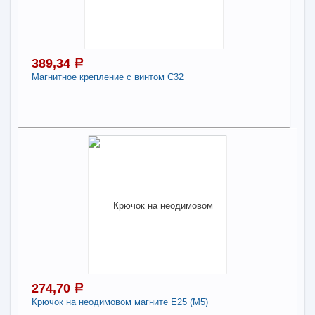
-
+
356,90
a
389,34
a
В КОРЗИНУ
Магнитное крепление с винтом С32
Поделиться
389,34
a
В наличии
Наличие товара в магазинах уточняйте по телефону
Магнитное крепление с винтом С32
-
+
389,34
a
274,70
a
В КОРЗИНУ
Крючок на неодимовом магните E25 (M5)