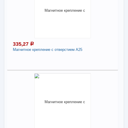
В наличии
Наличие товара в магазинах уточняйте по телефону
Неодимовый магнит диск 25*5 мм
-
+
324,45
a
335,27
a
В КОРЗИНУ
Магнитное крепление с отверстием А25
Поделиться
335,27
a
В наличии
Наличие товара в магазинах уточняйте по телефону
Магнитное крепление с отверстием А25
-
+
335,27
a