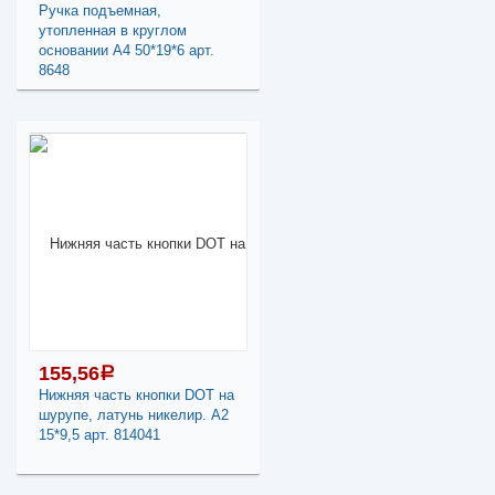
Ручка подъемная,
утопленная в круглом
основании А4 50*19*6 арт.
8648
1 181,87
a
В наличии
Наличие товара в
магазинах уточняйте по
телефону
Ручка подъемная,
утопленная в круглом
155,56
a
основании А4 50*19*6
Нижняя часть кнопки DOT на
арт. 8648
шурупе, латунь никелир. А2
15*9,5 арт. 814041
-
+
1 181,87
a