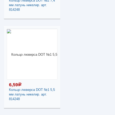
Кольцо люверса DOT №2 7,4
мм латунь никелир. арт.
19,93
a
814248
В КОРЗИНУ
16,25
a
В наличии
Поделиться
Наличие товара в
магазинах уточняйте по
телефону
Кольцо люверса DOT
№2 7,4 мм латунь
никелир. арт. 814248
6,59
a
-
+
Кольцо люверса DOT №1 5,5
мм латунь никелир. арт.
16,25
a
814248
В КОРЗИНУ