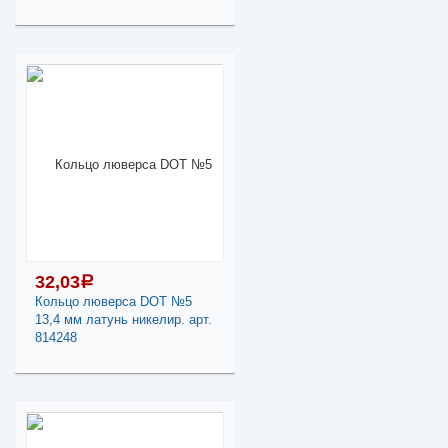
В КОРЗИНУ
38,01
a
Поделиться
В наличии
Наличие товара в
магазинах уточняйте по
телефону
Кольцо люверса DOT
№6 15,0 мм латунь
никелир. арт. 814248
32,03
a
-
+
Кольцо люверса DOT №5
13,4 мм латунь никелир. арт.
38,01
a
814248
В КОРЗИНУ
32,03
a