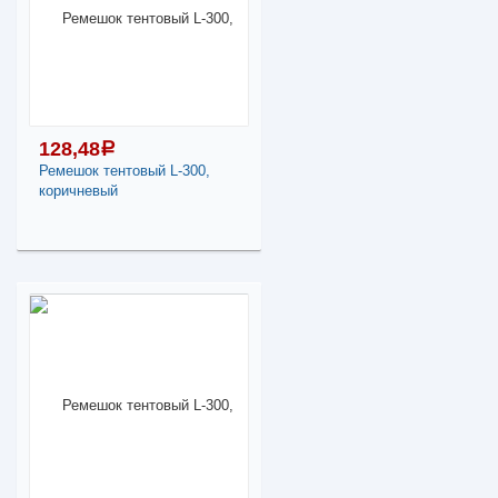
Наличие товара в
магазинах уточняйте по
телефону
Ремешок тентовый L-
300, черный
-
+
128,48
a
Ремешок тентовый L-300,
128,48
a
коричневый
В КОРЗИНУ
128,48
a
Поделиться
В наличии
Наличие товара в
магазинах уточняйте по
телефону
Ремешок тентовый L-
300, коричневый