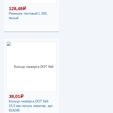
-
+
128,48
a
Ремешок тентовый L-300,
128,48
a
белый
В КОРЗИНУ
128,48
a
Поделиться
В наличии
Наличие товара в
магазинах уточняйте по
телефону
Ремешок тентовый L-
300, белый
-
+
38,01
a
Кольцо люверса DOT №6
128,48
a
15,0 мм латунь никелир. арт.
814248