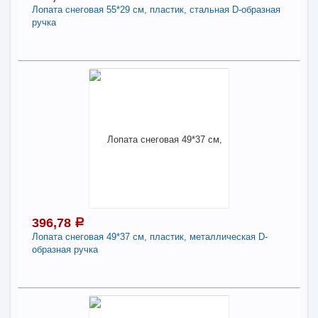
Лопата снеговая 55*29 см, пластик, стальная D-образная
ручка
В КОРЗИНУ
411,06
Поделиться
a
В наличии
Наличие товара в магазинах уточняйте по телефону
Лопата снеговая 55*29 см, пластик, стальная D-
образная ручка
-
+
411,06
a
396,78
a
Лопата снеговая 49*37 см, пластик, металлическая D-
образная ручка
В КОРЗИНУ