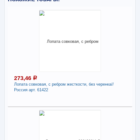
273,46
a
Лопата совковая, с ребром жесткости, без черенка//
Россия арт. 61422
273,46
a
В наличии