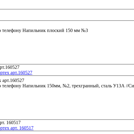
о телефону
Напильник плоский 150 мм №3
ртех арт.160527
о телефону
Напильник 150мм, №2, трехгранный, сталь У13А //Си
тех арт. 160517