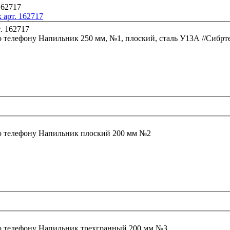
 арт. 162717
о телефону
Напильник 250 мм, №1, плоский, сталь У13А //Сибрте
о телефону
Напильник плоский 200 мм №2
о телефону
Напильник трехгранный 200 мм №3