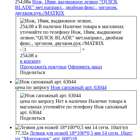
254,08
a
Нож, 18мм, выдвижное лезвие,"QUICK
BLADE" мет.направл., двойная фикс., эргоном.
двухком.рук.//MATRIX
254,08
a
В наличии
Наличие товара в магазинах
уточняйте по телефону
Нож, 18мм, выдвижное
лезвие,"QUICK BLADE" мет.направл., двойная
фикс., эргоном. двухком.рук.//MATRIX
-
+
254,08
a
в корзину
Продолжить покупки
Оформить заказ
Поделиться
цена по запросу
Нож сапожный арт. 63044
цена по запросу
Нет в наличии
Наличие товара в
магазинах уточняйте по телефону
Нож сапожный
арт. 63044
Поделиться
77,32
a
Лезвия для ножей 18*100*0,5 мм 14 сегм. 10шт/
уп "Монтажник" арт. 600518