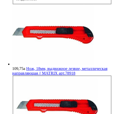
109,75
a
Нож, 18мм, выдвижное лезвие, металлическая
направляющая // MATRIX арт.78918