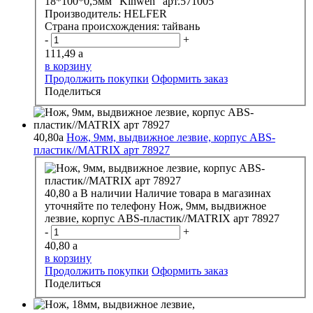
18*100*0,5мм "Kinweh" арт.571005
Производитель:
HELFER
Страна происхождения:
тайвань
-
+
111,49
a
в корзину
Продолжить покупки
Оформить заказ
Поделиться
40,80
a
Нож, 9мм, выдвижное лезвие, корпус ABS-
пластик//MATRIX арт 78927
40,80
a
В наличии
Наличие товара в магазинах
уточняйте по телефону
Нож, 9мм, выдвижное
лезвие, корпус ABS-пластик//MATRIX арт 78927
-
+
40,80
a
в корзину
Продолжить покупки
Оформить заказ
Поделиться