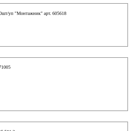
10шт/уп "Монтажник" арт. 605618
h" арт.571005