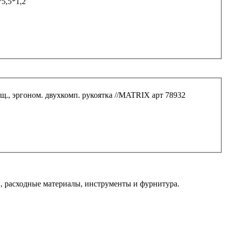
5,5*1,2
щ., эргоном. двухкомп. рукоятка //MATRIX арт 78932
 расходные материалы, инструменты и фурнитура.