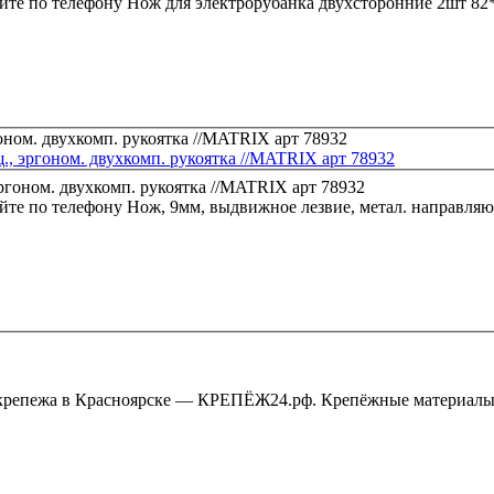
йте по телефону
Нож для электрорубанка двухсторонние 2шт 82*
., эргоном. двухкомп. рукоятка //MATRIX арт 78932
йте по телефону
Нож, 9мм, выдвижное лезвие, метал. направляю
крепежа в Красноярске — КРЕПЁЖ24.рф. Крепёжные материалы,