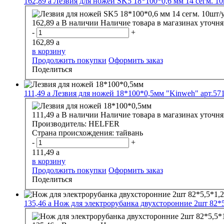
162,89
a
Лезвия для ножей SK5 18*100*0,6 мм 14 сегм. 1
162,89
a
В наличии
Наличие товара в магазинах уточня
-
+
162,89
a
в корзину
Продолжить покупки
Оформить заказ
Поделиться
111,49
a
Лезвия для ножей 18*100*0,5мм "Kinweh" арт.57
111,49
a
В наличии
Наличие товара в магазинах уточня
Производитель:
HELFER
Страна происхождения:
тайвань
-
+
111,49
a
в корзину
Продолжить покупки
Оформить заказ
Поделиться
135,46
a
Нож для электрорубанка двухсторонние 2шт 82*5