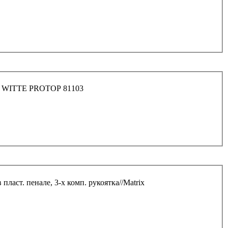
Отвертка с Т-обр. ручкой, "под ключ", SW3*150 WITTE PROTOP 81103
пласт. пенале, 3-х комп. рукоятка//Matrix