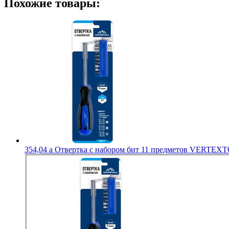
Похожие товары:
354,04
a
Отвертка с набором бит 11 предметов VERTEX