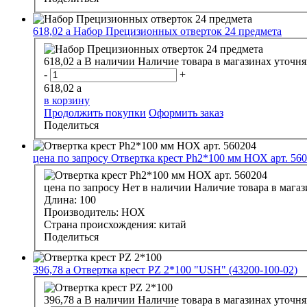
618,02
a
Набор Прецизионных отверток 24 предмета
618,02
a
В наличии
Наличие товара в магазинах уточня
-
+
618,02
a
в корзину
Продолжить покупки
Оформить заказ
Поделиться
цена по запросу
Отвертка крест Рh2*100 мм НОХ арт. 56
цена по запросу
Нет в наличии
Наличие товара в магаз
Длина:
100
Производитель:
НОХ
Страна происхождения:
китай
Поделиться
396,78
a
Отвертка крест РZ 2*100 "USH" (43200-100-02)
396,78
a
В наличии
Наличие товара в магазинах уточня