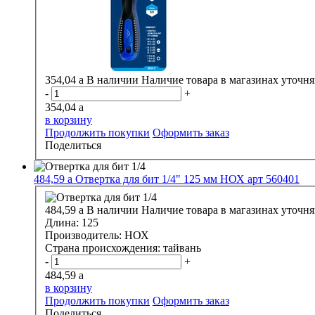
354,04
a
В наличии
Наличие товара в магазинах уточня
-
+
354,04
a
в корзину
Продолжить покупки
Оформить заказ
Поделиться
484,59
a
Отвертка для бит 1/4" 125 мм НОХ арт 560401
484,59
a
В наличии
Наличие товара в магазинах уточня
Длина:
125
Производитель:
НОХ
Страна происхождения:
тайвань
-
+
484,59
a
в корзину
Продолжить покупки
Оформить заказ
Поделиться