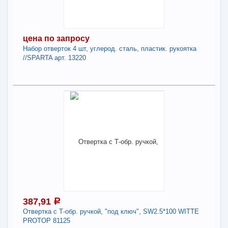
Отвертка с набором бит 11 предметов
VERTEXTOOLS
-
+
354,04
a
цена по запросу
Набор отверток 4 шт, углерод. сталь, пластик. рукоятка
//SPARTA арт. 13220
В КОРЗИНУ
Поделиться
цена по запросу
Нет в наличии
Наличие товара в магазинах уточняйте по телефону
Набор отверток 4 шт, углерод. сталь, пластик.
рукоятка //SPARTA арт. 13220
Поделиться
387,91
a
Отвертка с Т-обр. ручкой, "под ключ", SW2.5*100 WITTE
PROTOP 81125