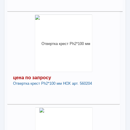
387,91
a
В наличии
Наличие товара в магазинах уточняйте по телефону
Отвертка с Т-обр. ручкой, "под ключ",
SW2.5*100 WITTE PROTOP 81125
-
+
387,91
a
цена по запросу
Отвертка крест Рh2*100 мм НОХ арт. 560204
В КОРЗИНУ
Поделиться
цена по запросу
Нет в наличии