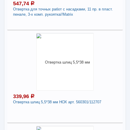
547,74
a
Отвертка для точных работ с насадками, 11 пр. в пласт.
В КОРЗИНУ
пенале, 3-х комп. рукоятка//Matrix
Поделиться
547,74
a
В наличии
Наличие товара в магазинах уточняйте по телефону
Отвертка для точных работ с насадками, 11 пр.
в пласт. пенале, 3-х комп. рукоятка//Matrix
-
+
547,74
a
339,96
a
Отвертка шлиц 5,5*38 мм НОХ арт. 560301/112707
В КОРЗИНУ